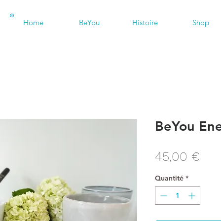
©
Home
BeYou
Histoire
Shop
BeYou Ener
Prix
45,00 €
Quantité
*