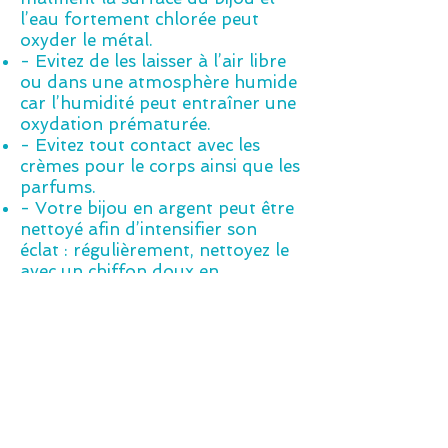
l’eau fortement chlorée peut
oxyder le métal.
- Evitez de les laisser à l’air libre
ou dans une atmosphère humide
car l’humidité peut entraîner une
oxydation prématurée.
- Evitez tout contact avec les
crèmes pour le corps ainsi que les
parfums.
- Votre bijou en argent peut être
nettoyé afin d’intensifier son
éclat : régulièrement, nettoyez le
avec un chiffon doux en
microfibre, à sec et sans
frottement superflu.
Contacts
Christine Neve
Virginie de Beukelaer
beyoubeunited@gmail.com